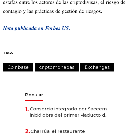
estafas entre los actores de las criptodivisas, el riesgo de
contagio y las prácticas de gestión de riesgos.
Nota publicada en Forbes US.
TAGS
Coinbase
criptomonedas
Exchanges
Popular
1.
Consorcio integrado por Saceem
inició obra del primer viaducto de
los Accesos Este a Montevideo;
inversión total asciende a US$ 54
2.
Charrúa, el restaurante
millones