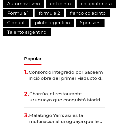
Automovilismo
colapinto
colapintoneta
Fórmula 1
formula 2
franco colapinto
Globant
piloto argentino
Sponsors
Talento argentino
Popular
1.
Consorcio integrado por Saceem
inició obra del primer viaducto de
los Accesos Este a Montevideo;
inversión total asciende a US$ 54
2.
Charrúa, el restaurante
millones
uruguayo que conquistó Madrid:
sirve 300 cubiertos diarios, agota
reservas con un mes de
3.
Malabrigo Yarn: así es la
anticipación y prepara apertura
multinacional uruguaya que le
da de tejer al mundo