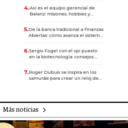
4.
Así es el equipo gerencial de
Balanz: misiones, hobbies y
metas para este año
5.
De la banca tradicional a Finanzas
Abiertas: cómo avanza el sistema
financiero uruguayo
6.
Sergio Fogel con el ojo puesto
en la biotecnología: consejos
para emprendedores,
oportunidades de inversión y el
7.
Roger Dubuis se inspira en los
rol de la IA
samuráis para crear un reloj de
US$ 384.000
Más noticias