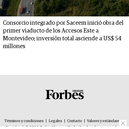
Consorcio integrado por Saceem inició obra del
primer viaducto de los Accesos Este a
Montevideo; inversión total asciende a US$ 54
millones
Términos y condiciones
|
Legales
|
Contacto
|
Valores y estándares
editoriales
|
© 2026. Forbes Uruguay. Todos los derechos reservados.