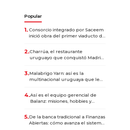
Popular
1.
Consorcio integrado por Saceem
inició obra del primer viaducto de
los Accesos Este a Montevideo;
inversión total asciende a US$ 54
2.
Charrúa, el restaurante
millones
uruguayo que conquistó Madrid:
sirve 300 cubiertos diarios, agota
reservas con un mes de
3.
Malabrigo Yarn: así es la
anticipación y prepara apertura
multinacional uruguaya que le
da de tejer al mundo
4.
Así es el equipo gerencial de
Balanz: misiones, hobbies y
metas para este año
5.
De la banca tradicional a Finanzas
Abiertas: cómo avanza el sistema
financiero uruguayo