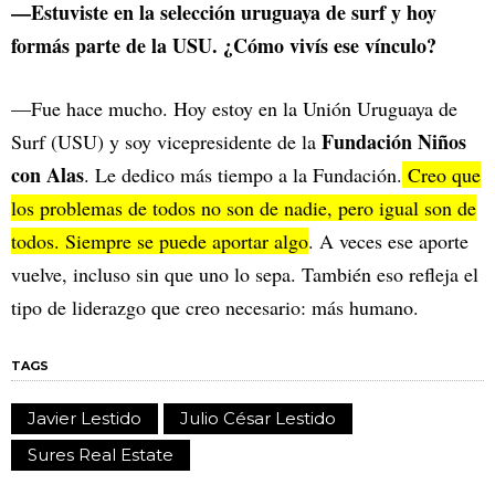
—Estuviste en la selección uruguaya de surf y hoy
formás parte de la USU. ¿Cómo vivís ese vínculo?
—Fue hace mucho. Hoy estoy en la Unión Uruguaya de
Fundación Niños
Surf (USU) y soy vicepresidente de la
con Alas
. Le dedico más tiempo a la Fundación.
Creo que
los problemas de todos no son de nadie, pero igual son de
todos. Siempre se puede aportar algo
. A veces ese aporte
vuelve, incluso sin que uno lo sepa. También eso refleja el
tipo de liderazgo que creo necesario: más humano.
TAGS
Javier Lestido
Julio César Lestido
Sures Real Estate