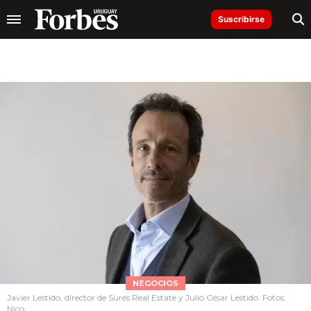
Suscribirse
NEGOCIOS
Javier Lestido, director de Sures Real Estate y Julio César Lestido. Fotos:
Nico