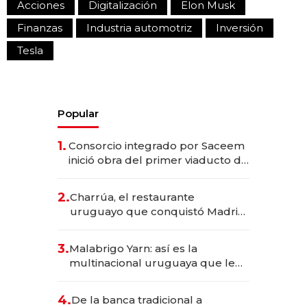
Acciones
Digitalización
Elon Musk
Finanzas
Industria automotriz
Inversión
Tesla
Popular
1.
Consorcio integrado por Saceem
inició obra del primer viaducto de
los Accesos Este a Montevideo;
inversión total asciende a US$ 54
2.
Charrúa, el restaurante
millones
uruguayo que conquistó Madrid:
sirve 300 cubiertos diarios, agota
reservas con un mes de
3.
Malabrigo Yarn: así es la
anticipación y prepara apertura
multinacional uruguaya que le
da de tejer al mundo
4.
De la banca tradicional a