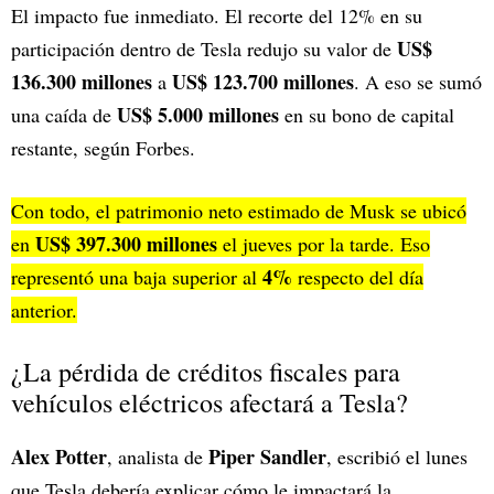
El impacto fue inmediato. El recorte del 12% en su
US$
participación dentro de Tesla redujo su valor de
136.300 millones
US$ 123.700 millones
a
. A eso se sumó
US$ 5.000 millones
una caída de
en su bono de capital
restante, según Forbes.
Con todo, el patrimonio neto estimado de Musk se ubicó
US$ 397.300 millones
en
el jueves por la tarde. Eso
4%
representó una baja superior al
respecto del día
anterior.
¿La pérdida de créditos fiscales para
vehículos eléctricos afectará a Tesla?
Alex Potter
Piper Sandler
, analista de
, escribió el lunes
que Tesla debería explicar cómo le impactará la