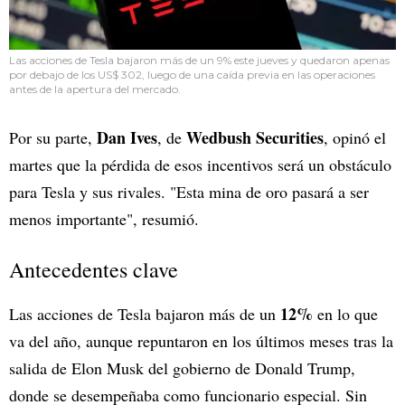
Las acciones de Tesla bajaron más de un 9% este jueves y quedaron apenas
por debajo de los US$ 302, luego de una caída previa en las operaciones
antes de la apertura del mercado.
Dan Ives
Wedbush Securities
Por su parte,
, de
, opinó el
martes que la pérdida de esos incentivos será un obstáculo
para Tesla y sus rivales. "Esta mina de oro pasará a ser
menos importante", resumió.
Antecedentes clave
12%
Las acciones de Tesla bajaron más de un
en lo que
va del año, aunque repuntaron en los últimos meses tras la
salida de Elon Musk del gobierno de Donald Trump,
donde se desempeñaba como funcionario especial. Sin