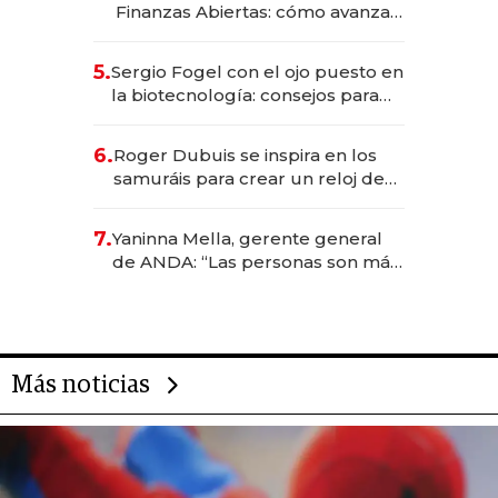
Finanzas Abiertas: cómo avanza
el sistema financiero uruguayo
5.
Sergio Fogel con el ojo puesto en
la biotecnología: consejos para
emprendedores, oportunidades
de inversión y el rol de la IA
6.
Roger Dubuis se inspira en los
samuráis para crear un reloj de
US$ 384.000
7.
Yaninna Mella, gerente general
de ANDA: “Las personas son más
importantes que los problemas”
Más noticias