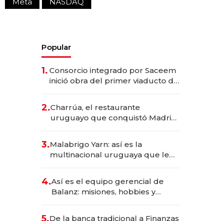
Meta
NASDAQ
Popular
1.
Consorcio integrado por Saceem
inició obra del primer viaducto de
los Accesos Este a Montevideo;
inversión total asciende a US$ 54
2.
Charrúa, el restaurante
millones
uruguayo que conquistó Madrid:
sirve 300 cubiertos diarios, agota
reservas con un mes de
3.
Malabrigo Yarn: así es la
anticipación y prepara apertura
multinacional uruguaya que le
da de tejer al mundo
4.
Así es el equipo gerencial de
Balanz: misiones, hobbies y
metas para este año
5.
De la banca tradicional a Finanzas