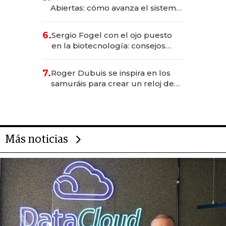
Abiertas: cómo avanza el sistema
financiero uruguayo
6.
Sergio Fogel con el ojo puesto
en la biotecnología: consejos
para emprendedores,
oportunidades de inversión y el
7.
Roger Dubuis se inspira en los
rol de la IA
samuráis para crear un reloj de
US$ 384.000
Más noticias