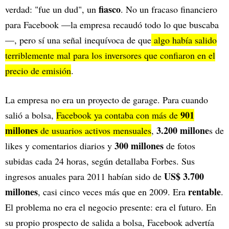
fiasco
verdad: "fue un dud", un
. No un fracaso financiero
para Facebook —la empresa recaudó todo lo que buscaba
—, pero sí una señal inequívoca de que
algo había salido
terriblemente mal para los inversores que confiaron en el
precio de emisión
.
La empresa no era un proyecto de garage. Para cuando
901
salió a bolsa,
Facebook ya contaba con más de
millones
3.200 millone
de usuarios activos mensuales
,
s de
300 millones
likes y comentarios diarios y
de fotos
subidas cada 24 horas, según detallaba Forbes. Sus
US$ 3.700
ingresos anuales para 2011 habían sido de
millones
rentable
, casi cinco veces más que en 2009. Era
.
El problema no era el negocio presente: era el futuro. En
su propio prospecto de salida a bolsa, Facebook advertía