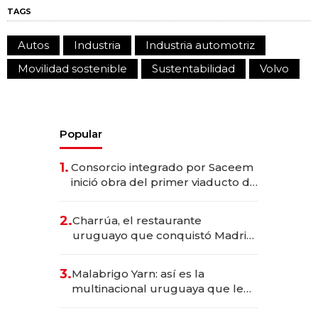
TAGS
Autos
Industria
Industria automotriz
Movilidad sostenible
Sustentabilidad
Volvo
Popular
1.
Consorcio integrado por Saceem
inició obra del primer viaducto de
los Accesos Este a Montevideo;
inversión total asciende a US$ 54
2.
Charrúa, el restaurante
millones
uruguayo que conquistó Madrid:
sirve 300 cubiertos diarios, agota
reservas con un mes de
3.
Malabrigo Yarn: así es la
anticipación y prepara apertura
multinacional uruguaya que le
da de tejer al mundo