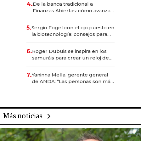
4.
De la banca tradicional a
Finanzas Abiertas: cómo avanza
el sistema financiero uruguayo
5.
Sergio Fogel con el ojo puesto en
la biotecnología: consejos para
emprendedores, oportunidades
de inversión y el rol de la IA
6.
Roger Dubuis se inspira en los
samuráis para crear un reloj de
US$ 384.000
7.
Yaninna Mella, gerente general
de ANDA: “Las personas son más
importantes que los problemas”
Más noticias