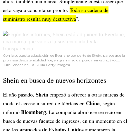
ahora también una marca. Simplemente cuesta creer que
esto vaya a concretarse pronto.
Toda su cadena de
suministro resulta muy destructiva
".
Con la supuesta adquisición de Everlane por parte de Shein, parece que la
promesa de sostenibilidad fue, en gran medida, puro marketing.(Foto:
Julie Sebadelha - AFP vía Getty Images)
Shein en busca de nuevos horizontes
Shein
El año pasado,
empezó a ofrecer a otras marcas de
China
moda el acceso a su red de fábricas en
, según
Bloomberg
informó
. La compañía abrió ese servicio en
busca de nuevas fuentes de ingresos, en un momento en el
aranceles de Estados Unidos
que los
aumentaron la