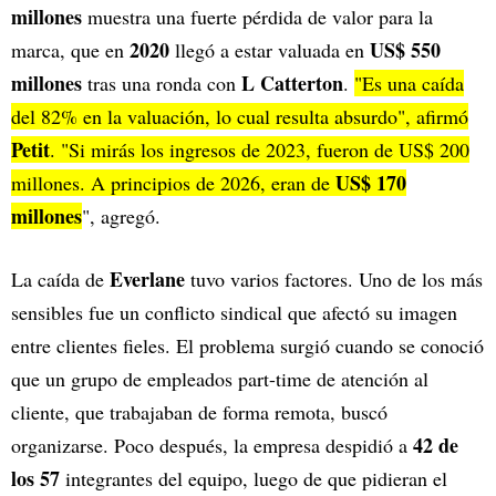
millones
muestra una fuerte pérdida de valor para la
2020
US$ 550
marca, que en
llegó a estar valuada en
millones
L Catterton
tras una ronda con
.
"Es una caída
del 82% en la valuación, lo cual resulta absurdo", afirmó
Petit
. "Si mirás los ingresos de 2023, fueron de US$ 200
US$ 170
millones. A principios de 2026, eran de
millones
", agregó.
Everlane
La caída de
tuvo varios factores. Uno de los más
sensibles fue un conflicto sindical que afectó su imagen
entre clientes fieles. El problema surgió cuando se conoció
que un grupo de empleados part-time de atención al
cliente, que trabajaban de forma remota, buscó
42 de
organizarse. Poco después, la empresa despidió a
los 57
integrantes del equipo, luego de que pidieran el