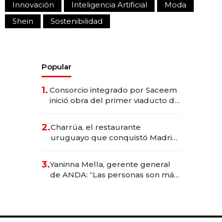
Innovación
Inteligencia Artificial
Moda
Shein
Sostenibilidad
Popular
1.
Consorcio integrado por Saceem
inició obra del primer viaducto de
los Accesos Este a Montevideo;
inversión total asciende a US$ 54
2.
Charrúa, el restaurante
millones
uruguayo que conquistó Madrid:
sirve 300 cubiertos diarios, agota
reservas con un mes de
3.
Yaninna Mella, gerente general
anticipación y prepara apertura
de ANDA: “Las personas son más
importantes que los problemas”