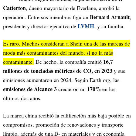
Catterton
, dueño mayoritario de Everlane, aprobó la
Bernard Arnault
operación. Entre sus miembros figuran
,
LVMH
presidente y director ejecutivo de
,
y su familia.
Es raro. Muchos consideran a Shein una de las marcas de
moda más contaminantes del mundo, si no la más
16,7
contaminante.
De hecho, la compañía emitió
millones de toneladas métricas de CO₂ en 2023
y sus
emisiones aumentaron en 2024. Según Earth.org, las
emisiones de Alcance 3
170%
crecieron un
en los
últimos dos años.
La marca china recibió la calificación más baja posible en
compromisos, promoción de renovaciones y transporte
limpio, además de una D- en materiales y en economía