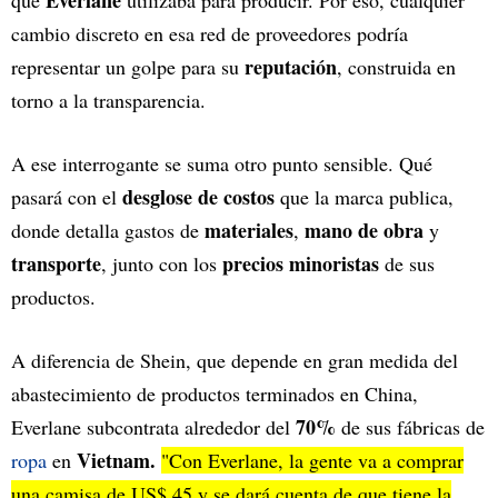
Everlane
que
utilizaba para producir. Por eso, cualquier
cambio discreto en esa red de proveedores podría
reputación
representar un golpe para su
, construida en
torno a la transparencia.
A ese interrogante se suma otro punto sensible. Qué
desglose de costos
pasará con el
que la marca publica,
materiales
mano de obra
donde detalla gastos de
,
y
transporte
precios minoristas
, junto con los
de sus
productos.
A diferencia de Shein, que depende en gran medida del
abastecimiento de productos terminados en China,
70%
Everlane subcontrata alrededor del
de sus fábricas de
Vietnam.
ropa
en
"Con Everlane, la gente va a comprar
una camisa de US$ 45 y se dará cuenta de que tiene la