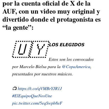
por la cuenta oficial de X de la
AUF, con un video muy original y
divertido donde el protagonista es
“la gente”:
🇺🇾
𝗟𝗢𝗦 𝗘𝗟𝗘𝗚𝗜𝗗𝗢𝗦
Estos son los convocados
por Marcelo Bielsa para la
@CopaAmerica
,
presentados por nuestros músicos.
📺
https://t.co/qVMBrYJR1J
#ElEquipoQueNosUne
pic.twitter.com/5eqSwpb8eF