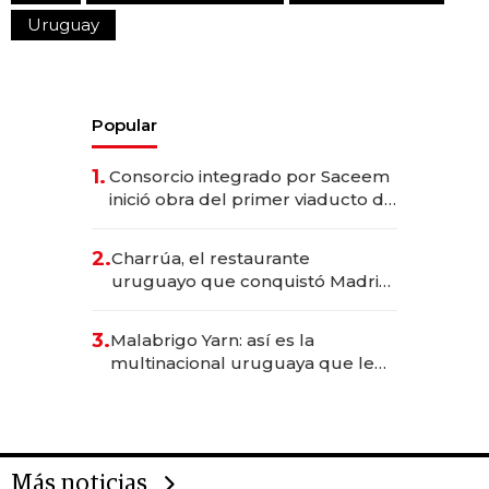
Uruguay
Popular
1.
Consorcio integrado por Saceem
inició obra del primer viaducto de
los Accesos Este a Montevideo;
inversión total asciende a US$ 54
2.
Charrúa, el restaurante
millones
uruguayo que conquistó Madrid:
sirve 300 cubiertos diarios, agota
reservas con un mes de
3.
Malabrigo Yarn: así es la
anticipación y prepara apertura
multinacional uruguaya que le
da de tejer al mundo
Más noticias