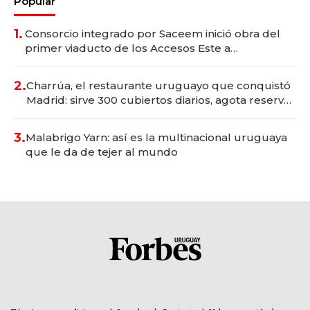
Popular
1.
Consorcio integrado por Saceem inició obra del
primer viaducto de los Accesos Este a
Montevideo; inversión total asciende a US$ 54
millones
2.
Charrúa, el restaurante uruguayo que conquistó
Madrid: sirve 300 cubiertos diarios, agota reservas
con un mes de anticipación y prepara apertura
3.
Malabrigo Yarn: así es la multinacional uruguaya
que le da de tejer al mundo