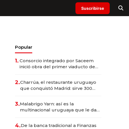
Suscribirse
Popular
1.
Consorcio integrado por Saceem
inició obra del primer viaducto de
los Accesos Este a Montevideo;
inversión total asciende a US$ 54
2.
Charrúa, el restaurante uruguayo
millones
que conquistó Madrid: sirve 300
cubiertos diarios, agota reservas
con un mes de anticipación y
3.
Malabrigo Yarn: así es la
prepara apertura
multinacional uruguaya que le da
de tejer al mundo
4.
De la banca tradicional a Finanzas