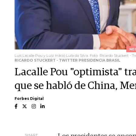
NE
Luis Lacalle Pou y Luiz Inácio Lula da Silva. Foto: Ricardo Stuckert - T
RICARDO STUCKERT - TWITTER PRESIDENCIA BRASIL
Lacalle Pou "optimista" tr
que se habló de China, M
Forbes Digital
SHARE