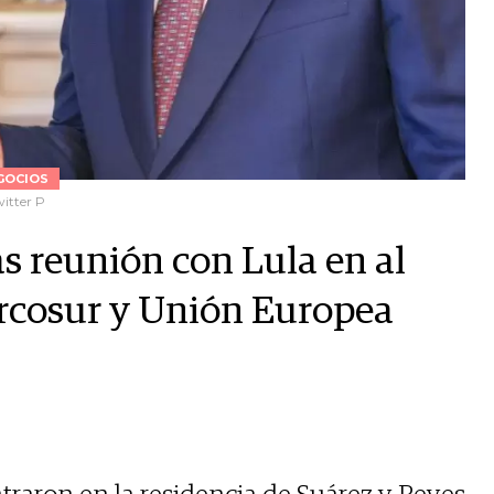
GOCIOS
witter P
as reunión con Lula en al
ercosur y Unión Europea