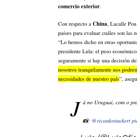
comercio exterior
.
China
Con respecto a
, Lacalle Pou
países para evaluar cuáles son las
“Lo hemos dicho en otras oportunida
presidente Lula: el peso económico
seguramente si hay una decisión de
nosotros tranquilamente nos podrem
necesidades de nuestro país
”, asegu
J
á no Uruguai, com o pr
📸:
@ricardostuckert
pi