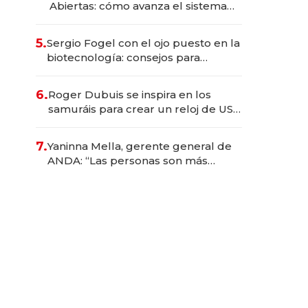
Abiertas: cómo avanza el sistema
financiero uruguayo
5.
Sergio Fogel con el ojo puesto en la
biotecnología: consejos para
emprendedores, oportunidades de
inversión y el rol de la IA
6.
Roger Dubuis se inspira en los
samuráis para crear un reloj de US$
384.000
7.
Yaninna Mella, gerente general de
ANDA: “Las personas son más
importantes que los problemas”