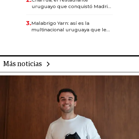
millones
uruguayo que conquistó Madrid:
sirve 300 cubiertos diarios, agota
reservas con un mes de
3.
Malabrigo Yarn: así es la
anticipación y prepara apertura
multinacional uruguaya que le
da de tejer al mundo
Más noticias