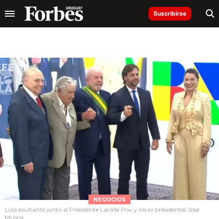
Suscribirse
NEGOCIOS
Lula exultante junto al Presidente Lacalle Pou y los ex presidentes José
Mujica