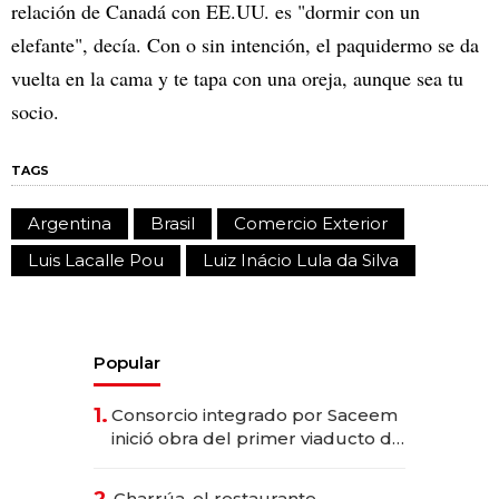
relación de Canadá con EE.UU. es "dormir con un
elefante", decía. Con o sin intención, el paquidermo se da
vuelta en la cama y te tapa con una oreja, aunque sea tu
socio.
TAGS
Argentina
Brasil
Comercio Exterior
Luis Lacalle Pou
Luiz Inácio Lula da Silva
Popular
1.
Consorcio integrado por Saceem
inició obra del primer viaducto de
los Accesos Este a Montevideo;
inversión total asciende a US$ 54
2.
Charrúa, el restaurante