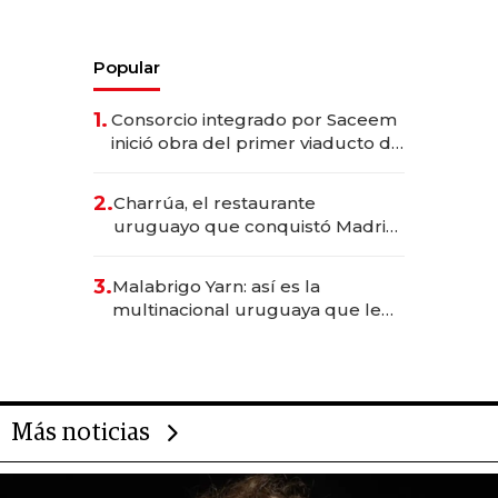
Popular
1.
Consorcio integrado por Saceem
inició obra del primer viaducto de
los Accesos Este a Montevideo;
inversión total asciende a US$ 54
2.
Charrúa, el restaurante
millones
uruguayo que conquistó Madrid:
sirve 300 cubiertos diarios, agota
reservas con un mes de
3.
Malabrigo Yarn: así es la
anticipación y prepara apertura
multinacional uruguaya que le
da de tejer al mundo
Más noticias