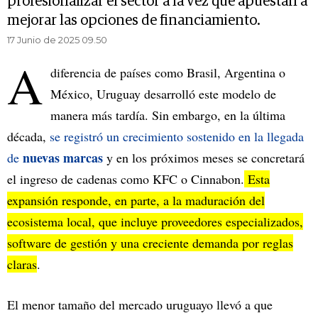
profesionalizar el sector a la vez que apuestan a
mejorar las opciones de financiamiento.
17 Junio de 2025 09.50
A
diferencia de países como Brasil, Argentina o
México, Uruguay desarrolló este modelo de
manera más tardía. Sin embargo, en la última
década,
se registró un crecimiento sostenido en la llegada
nuevas marcas
de
y en los próximos meses se concretará
el ingreso de cadenas como KFC o Cinnabon.
Esta
expansión responde, en parte, a la maduración del
ecosistema local, que incluye proveedores especializados,
software de gestión y una creciente demanda por reglas
claras
.
El menor tamaño del mercado uruguayo llevó a que