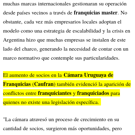
muchas marcas internacionales gestionaran su operación
franquicias master
desde países vecinos a través de
. No
obstante, cada vez más empresarios locales adoptan el
modelo como una estrategia de escalabilidad y la crisis en
Argentina hizo que muchas empresas se instalen de este
lado del charco, generando la necesidad de contar con un
marco normativo que contemple sus particularidades.
Cámara Uruguaya de
El aumento de socios en la
Franquicias
Caufran
(
) también evidenció la aparición de
franquiciantes
franquiciados
conflictos entre
y
para
quienes no existe una legislación específica.
"La cámara atravesó un proceso de crecimiento en su
cantidad de socios, surgieron más oportunidades, pero