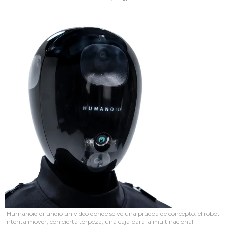
Humanoid difundió un video donde se ve una prueba de concepto: el robot
intenta mover, con cierta torpeza, una caja para la multinacional