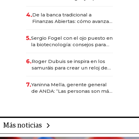
da de tejer al mundo
4.
De la banca tradicional a
Finanzas Abiertas: cómo avanza
el sistema financiero uruguayo
5.
Sergio Fogel con el ojo puesto en
la biotecnología: consejos para
emprendedores, oportunidades
de inversión y el rol de la IA
6.
Roger Dubuis se inspira en los
samuráis para crear un reloj de
US$ 384.000
7.
Yaninna Mella, gerente general
de ANDA: “Las personas son más
importantes que los problemas”
Más noticias