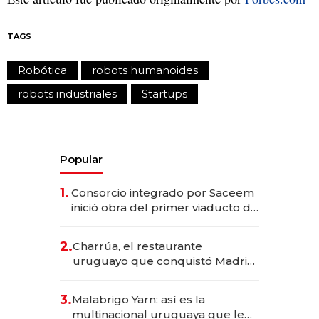
TAGS
Robótica
robots humanoides
robots industriales
Startups
Popular
1.
Consorcio integrado por Saceem
inició obra del primer viaducto de
los Accesos Este a Montevideo;
inversión total asciende a US$ 54
2.
Charrúa, el restaurante
millones
uruguayo que conquistó Madrid:
sirve 300 cubiertos diarios, agota
reservas con un mes de
3.
Malabrigo Yarn: así es la
anticipación y prepara apertura
multinacional uruguaya que le