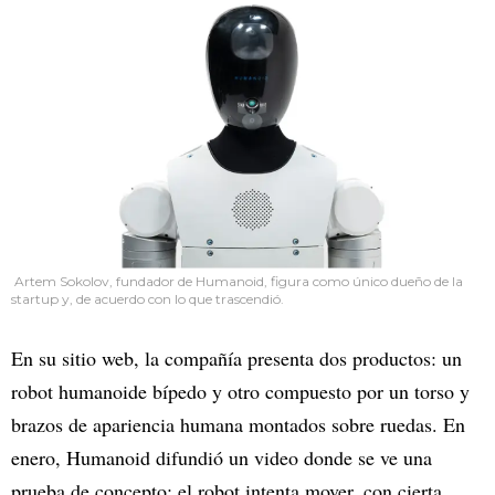
Artem Sokolov, fundador de Humanoid, figura como único dueño de la
startup y, de acuerdo con lo que trascendió.
En su sitio web, la compañía presenta dos productos: un
robot humanoide bípedo y otro compuesto por un torso y
brazos de apariencia humana montados sobre ruedas. En
enero, Humanoid difundió un video donde se ve una
prueba de concepto: el robot intenta mover, con cierta