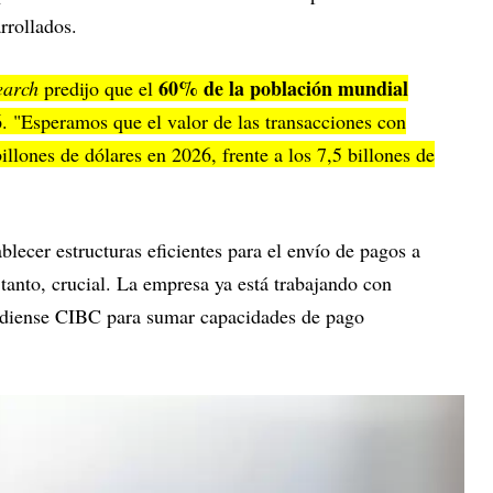
rrollados.
60% de la población mundial
earch
predijo que el
26. "Esperamos que el valor de las transacciones con
illones de dólares en 2026, frente a los 7,5 billones de
ablecer estructuras eficientes para el envío de pagos a
or tanto, crucial. La empresa ya está trabajando con
adiense CIBC para sumar capacidades de pago