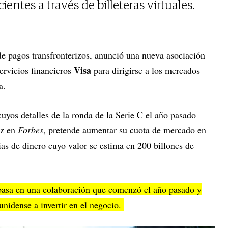
ientes a través de billeteras virtuales.
de pagos transfronterizos, anunció una nueva asociación
Visa
ervicios financieros
para dirigirse a los mercados
ca.
uyos detalles de la ronda de la Serie C el año pasado
ez en
Forbes
, pretende aumentar su cuota de mercado en
as de dinero cuyo valor se estima en 200 billones de
basa en una colaboración que comenzó el año pasado y
unidense a invertir en el negocio.