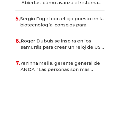
Abiertas: cómo avanza el sistema
financiero uruguayo
5.
Sergio Fogel con el ojo puesto en la
biotecnología: consejos para
emprendedores, oportunidades de
inversión y el rol de la IA
6.
Roger Dubuis se inspira en los
samuráis para crear un reloj de US$
384.000
7.
Yaninna Mella, gerente general de
ANDA: “Las personas son más
importantes que los problemas”