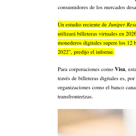
consumidores de los mercados desa
Un estudio reciente de
Juniper Res
utilizará billeteras virtuales en 20
monederos digitales supere los 12 b
2022", predijo el informe.
Visa
Para corporaciones como
, est
través de billeteras digitales es, p
organizaciones como el banco can
transfronterizas.