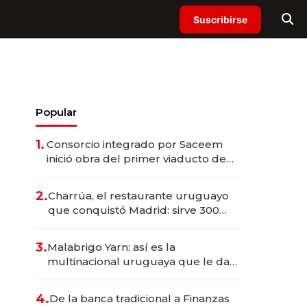
Suscribirse
Popular
1.
Consorcio integrado por Saceem
inició obra del primer viaducto de
los Accesos Este a Montevideo;
inversión total asciende a US$ 54
2.
Charrúa, el restaurante uruguayo
millones
que conquistó Madrid: sirve 300
cubiertos diarios, agota reservas
con un mes de anticipación y
3.
Malabrigo Yarn: así es la
prepara apertura
multinacional uruguaya que le da
de tejer al mundo
4.
De la banca tradicional a Finanzas