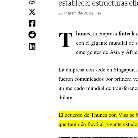
establecer estructuras efic
25 Marzo de 2024 11.14
T
hunes
fintech
, la empresa
con el gigante mundial de s
emergentes de Asia y Áfri
La empresa con sede en Singapur, c
fueron comunicados por primera v
un mercado mundial de transferenci
dólares.
El acuerdo de Thunes con Visa se 
que también llevó al gigante estado