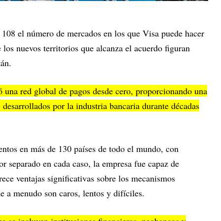
a 108 el número de mercados en los que Visa puede hacer
e los nuevos territorios que alcanza el acuerdo figuran
tán.
 una red global de pagos desde cero, proporcionando una
s desarrollados por la industria bancaria durante décadas
ientos en más de 130 países de todo el mundo, con
or separado en cada caso, la empresa fue capaz de
frece ventajas significativas sobre los mecanismos
e a menudo son caros, lentos y difíciles.
ue se incluyen instituciones financieras, neobancos y