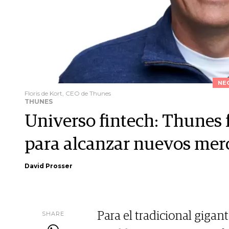
NE
Floris de Kort, CEO de Thunes
THUNES
Universo fintech: Thunes 
para alcanzar nuevos mer
David Prosser
SHARE
Para el tradicional gigan