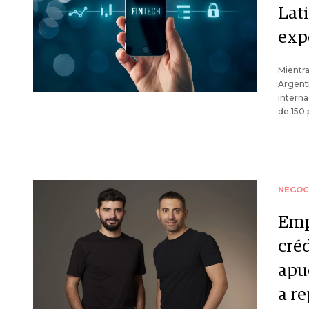
Lat
exp
Mientra
Argenti
interna
de 150 
NEGOC
Emp
créd
apu
a r