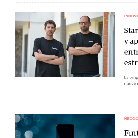
INNOV
Sta
y ap
ent
est
La empr
nueve m
NEGOC
Fin