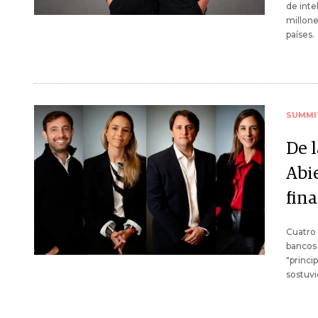
de inte
millone
países.
SUMMI
De 
Abi
fin
Cuatro 
bancos 
"princi
sostuvi