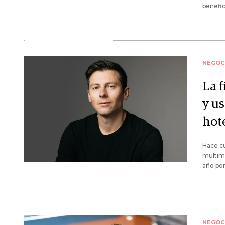
benefic
NEGOC
La 
y us
hot
Hace cu
multimi
año por
NEGOC