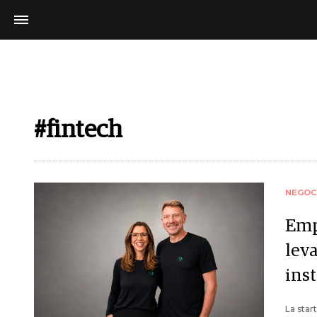
#fintech
NEGOC
Emp
leva
ins
La star