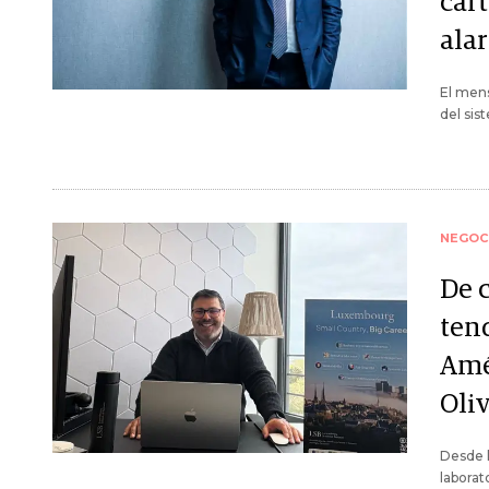
cart
ala
El mens
del sis
NEGOC
De 
ten
Amé
Oli
Desde 
laborat