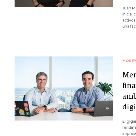
Juan M
inicial
activos
una fac
MONE
Mer
fin
amb
dig
El gig
rendimi
impreso