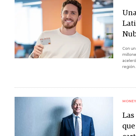
Una
Lat
Nub
Con una
millone
aceleró
región.
MONE
Las
que