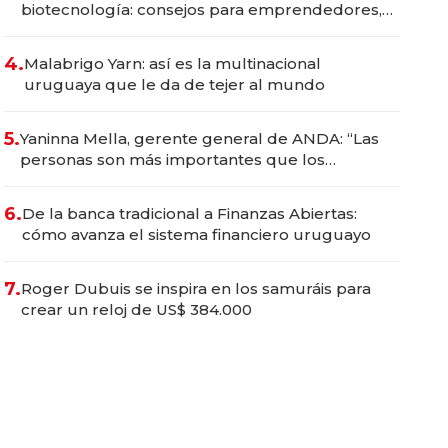
biotecnología: consejos para emprendedores,
oportunidades de inversión y el rol de la IA
4.
Malabrigo Yarn: así es la multinacional
uruguaya que le da de tejer al mundo
5.
Yaninna Mella, gerente general de ANDA: “Las
personas son más importantes que los
problemas”
6.
De la banca tradicional a Finanzas Abiertas:
cómo avanza el sistema financiero uruguayo
7.
Roger Dubuis se inspira en los samuráis para
crear un reloj de US$ 384.000