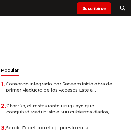
Suscribirse
Popular
1.
Consorcio integrado por Saceem inició obra del
primer viaducto de los Accesos Este a
Montevideo; inversión total asciende a US$ 54
millones
2.
Charrúa, el restaurante uruguayo que
conquistó Madrid: sirve 300 cubiertos diarios,
agota reservas con un mes de anticipación y
prepara apertura
3.
Sergio Fogel con el ojo puesto en la