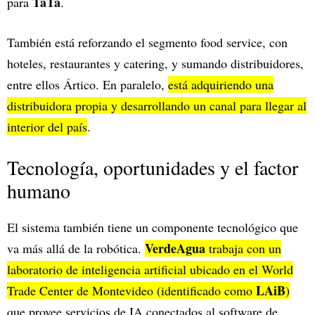
TaTa
para
.
También está reforzando el segmento food service, con
hoteles, restaurantes y catering, y sumando distribuidores,
entre ellos Ártico. En paralelo,
está adquiriendo una
distribuidora propia y desarrollando un canal para llegar al
interior del país
.
Tecnología, oportunidades y el factor
humano
El sistema también tiene un componente tecnológico que
VerdeAgua
va más allá de la robótica.
trabaja con un
laboratorio de inteligencia artificial ubicado en el World
LAiB
Trade Center de Montevideo (identificado como
)
que provee servicios de IA conectados al software de