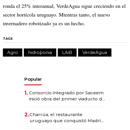
ronda el 25% interanual, VerdeAgua sigue creciendo en el
sector hortícola uruguayo. Mientras tanto, el nuevo
invernadero robotizado ya es un hecho.
TAGS
Agro
hidroponia
LAiB
VerdeAgua
Popular
1.
Consorcio integrado por Saceem
inició obra del primer viaducto de
los Accesos Este a Montevideo;
inversión total asciende a US$ 54
2.
Charrúa, el restaurante
millones
uruguayo que conquistó Madrid:
sirve 300 cubiertos diarios, agota