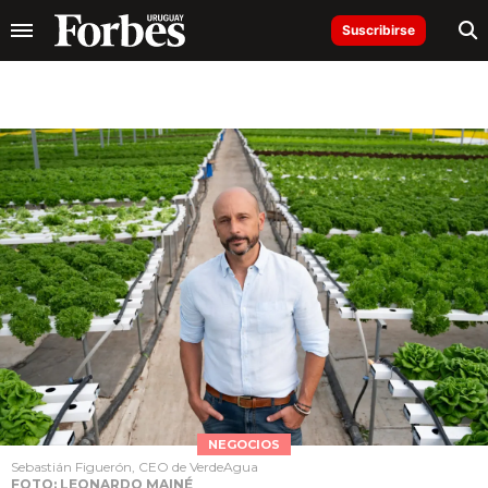
Suscribirse
NEGOCIOS
Sebastián Figuerón, CEO de VerdeAgua
FOTO: LEONARDO MAINÉ