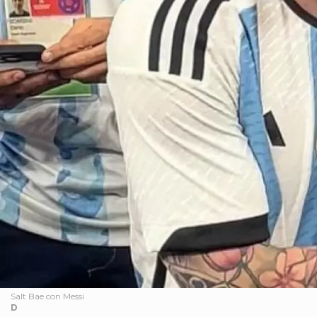
Salt Bae con Messi
D