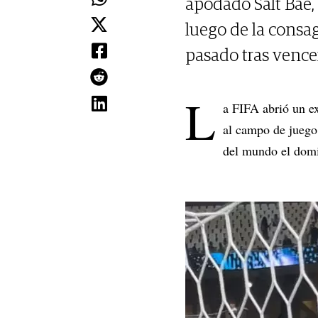
apodado Salt Bae, 
luego de la cons
pasado tras vencer
L
a FIFA abrió un ex
al campo de juego
del mundo el domin