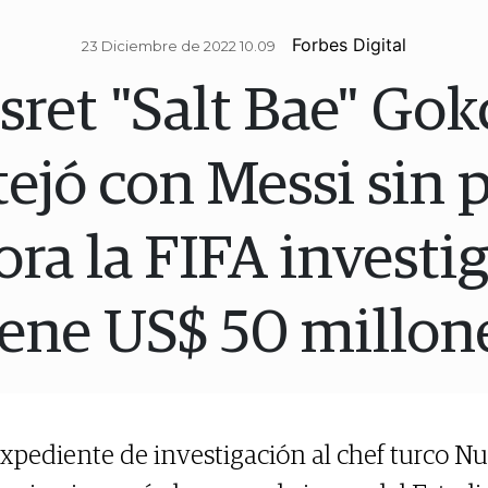
Forbes Digital
23 Diciembre de 2022 10.09
sret "Salt Bae" Gokc
tejó con Messi sin 
ra la FIFA investi
iene US$ 50 millon
xpediente de investigación al chef turco Nu