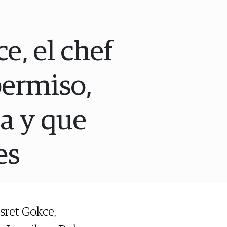
e, el chef
permiso,
ga y que
es
sret Gokce,