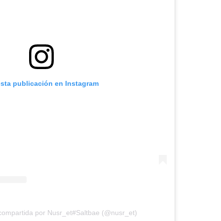
esta publicación en Instagram
compartida por Nusr_et#Saltbae (@nusr_et)