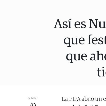
Así es Nu
que fes
que aho
t
SHARE
La FIFA abrió un e