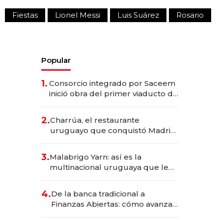
Fiestas
Lionel Messi
Luis Suárez
Rosario
Popular
1.
Consorcio integrado por Saceem
inició obra del primer viaducto de
los Accesos Este a Montevideo;
inversión total asciende a US$ 54
2.
Charrúa, el restaurante
millones
uruguayo que conquistó Madrid:
sirve 300 cubiertos diarios, agota
reservas con un mes de
3.
Malabrigo Yarn: así es la
anticipación y prepara apertura
multinacional uruguaya que le
da de tejer al mundo
4.
De la banca tradicional a
Finanzas Abiertas: cómo avanza
el sistema financiero uruguayo