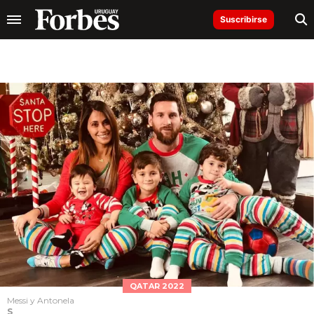
Suscribirse
QATAR 2022
Messi y Antonela
S