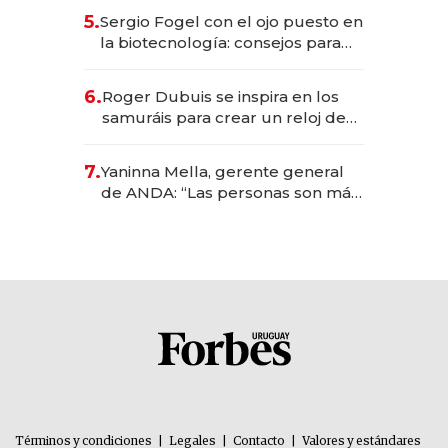
5.
Sergio Fogel con el ojo puesto en
la biotecnología: consejos para
emprendedores, oportunidades
de inversión y el rol de la IA
6.
Roger Dubuis se inspira en los
samuráis para crear un reloj de
US$ 384.000
7.
Yaninna Mella, gerente general
de ANDA: “Las personas son más
importantes que los problemas”
Términos y condiciones
|
Legales
|
Contacto
|
Valores y estándares