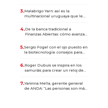
sirve 300 cubiertos diarios, agota
reservas con un mes de
3.
Malabrigo Yarn: así es la
anticipación y prepara apertura
multinacional uruguaya que le
da de tejer al mundo
4.
De la banca tradicional a
Finanzas Abiertas: cómo avanza
el sistema financiero uruguayo
5.
Sergio Fogel con el ojo puesto en
la biotecnología: consejos para
emprendedores, oportunidades
de inversión y el rol de la IA
6.
Roger Dubuis se inspira en los
samuráis para crear un reloj de
US$ 384.000
7.
Yaninna Mella, gerente general
de ANDA: “Las personas son más
importantes que los problemas”