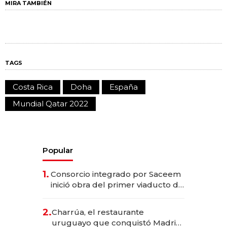
MIRA TAMBIÉN
TAGS
Costa Rica
Doha
España
Mundial Qatar 2022
Popular
1.
Consorcio integrado por Saceem
inició obra del primer viaducto de
los Accesos Este a Montevideo;
inversión total asciende a US$ 54
2.
Charrúa, el restaurante
millones
uruguayo que conquistó Madrid: