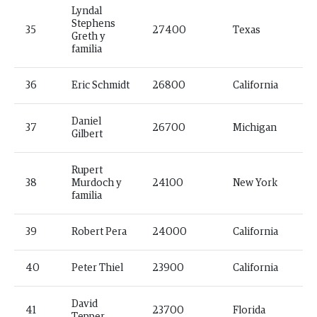
Lyndal
Stephens
35
27400
Texas
Greth y
familia
36
Eric Schmidt
26800
California
Daniel
37
26700
Michigan
Gilbert
Rupert
38
Murdoch y
24100
New York
familia
39
Robert Pera
24000
California
40
Peter Thiel
23900
California
David
41
23700
Florida
Tepper