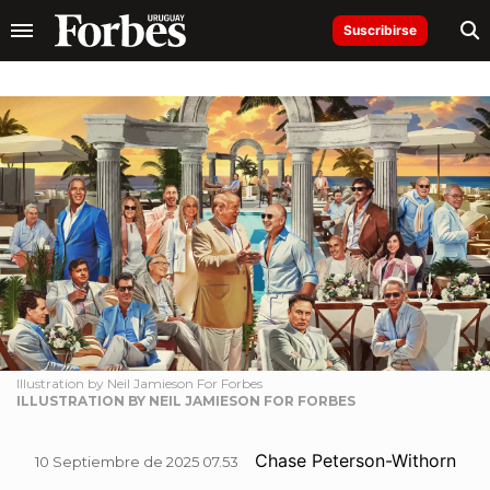
Suscribirse
Illustration by Neil Jamieson For Forbes
ILLUSTRATION BY NEIL JAMIESON FOR FORBES
Chase Peterson-Withorn
10 Septiembre de 2025 07.53