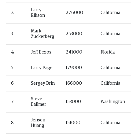
Larry
2
276000
California
Ellison
Mark
3
253000
California
Zuckerberg
4
Jeff Bezos
241000
Florida
5
Larry Page
179000
California
6
Sergey Brin
166000
California
Steve
7
153000
Washington
Ballmer
Jensen
8
151000
California
Huang