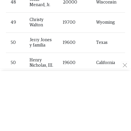
48
20000
Wisconsin
Menard, Jr.
Christy
49
19700
Wyoming
Walton
Jerry Jones
50
19600
Texas
y familia
Henry
50
19600
California
Nicholas, III.
Filtros
Philip
52
19400
Colorado
Anschutz
ORÍGEN
53
Donald Bren
19200
California
Israel
54
18900
New York
INDUSTRIA
Englander