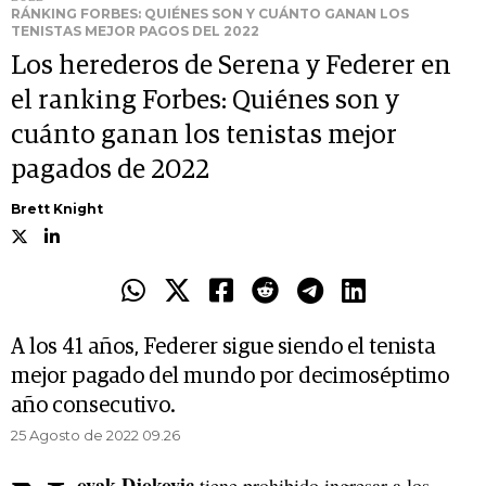
RÁNKING FORBES: QUIÉNES SON Y CUÁNTO GANAN LOS
TENISTAS MEJOR PAGOS DEL 2022
Los herederos de Serena y Federer en
el ranking Forbes: Quiénes son y
cuánto ganan los tenistas mejor
pagados de 2022
Brett Knight
A los 41 años, Federer sigue siendo el tenista
mejor pagado del mundo por decimoséptimo
año consecutivo.
25 Agosto de 2022 09.26
ovak Djokovic
tiene prohibido ingresar a los