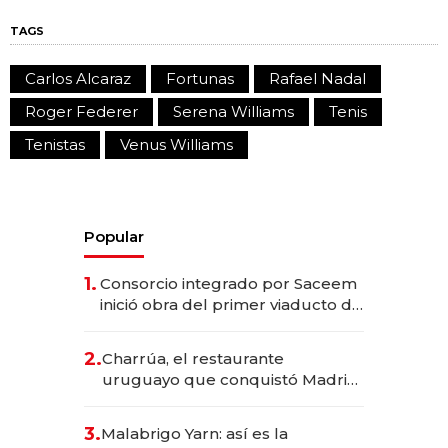
TAGS
Carlos Alcaraz
Fortunas
Rafael Nadal
Roger Federer
Serena Williams
Tenis
Tenistas
Venus Williams
Popular
1.
Consorcio integrado por Saceem
inició obra del primer viaducto de
los Accesos Este a Montevideo;
inversión total asciende a US$ 54
2.
Charrúa, el restaurante
millones
uruguayo que conquistó Madrid:
sirve 300 cubiertos diarios, agota
reservas con un mes de
3.
Malabrigo Yarn: así es la
anticipación y prepara apertura