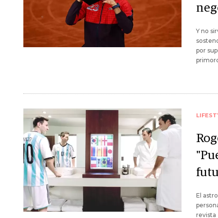
neg
Y no si
sostend
por sup
primord
LIFEST
Rog
"Pu
futu
El astr
persona
revista