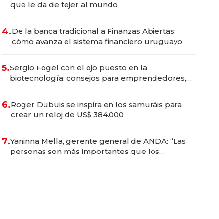
que le da de tejer al mundo
4.
De la banca tradicional a Finanzas Abiertas:
cómo avanza el sistema financiero uruguayo
5.
Sergio Fogel con el ojo puesto en la
biotecnología: consejos para emprendedores,
oportunidades de inversión y el rol de la IA
6.
Roger Dubuis se inspira en los samuráis para
crear un reloj de US$ 384.000
7.
Yaninna Mella, gerente general de ANDA: “Las
personas son más importantes que los
problemas”