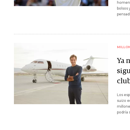
homenaj
bolsos 
pensada
MILLO
Ya 
sig
club
Los esp
suizo e
millone
podría 