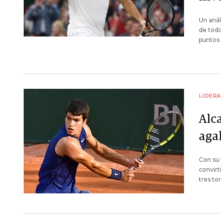
Un anál
de todo
puntos 
LIDER
Alc
agal
Con su 
convirt
tres to