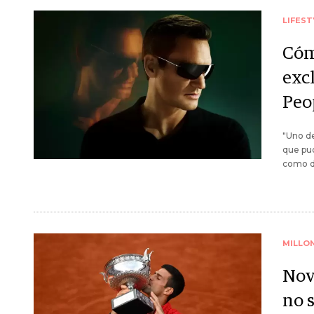
LIFEST
Cóm
exc
Peo
"Uno de
que pud
como de
MILLO
Nova
no 