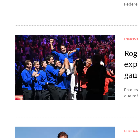
Federer
INNOV
Rog
exp
gan
Este es
que más
LIDER