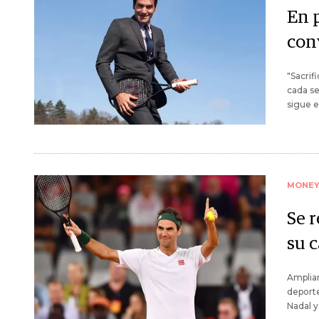
En 
con
"Sacrifi
cada se
sigue e
MONE
Se 
su c
Amplia
deporte
Nadal y