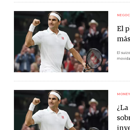
NEGOC
El 
más 
El suiz
movida 
MONE
¿La
sob
inve