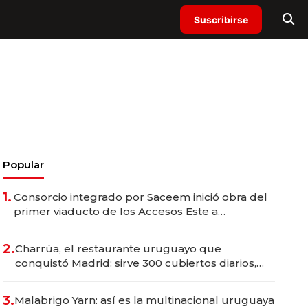
Suscribirse
Popular
1.
Consorcio integrado por Saceem inició obra del
primer viaducto de los Accesos Este a
Montevideo; inversión total asciende a US$ 54
millones
2.
Charrúa, el restaurante uruguayo que
conquistó Madrid: sirve 300 cubiertos diarios,
agota reservas con un mes de anticipación y
prepara apertura
3.
Malabrigo Yarn: así es la multinacional uruguaya