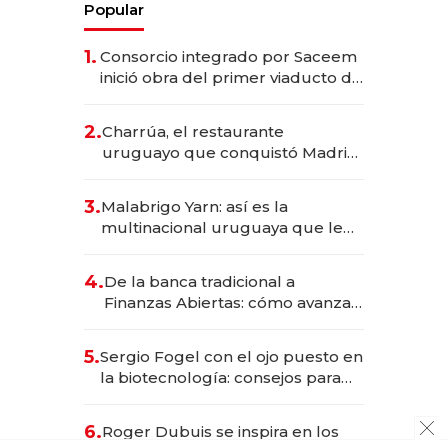
Popular
1.
Consorcio integrado por Saceem
inició obra del primer viaducto de
los Accesos Este a Montevideo;
inversión total asciende a US$ 54
2.
Charrúa, el restaurante
millones
uruguayo que conquistó Madrid:
sirve 300 cubiertos diarios, agota
reservas con un mes de
3.
Malabrigo Yarn: así es la
anticipación y prepara apertura
multinacional uruguaya que le
da de tejer al mundo
4.
De la banca tradicional a
Finanzas Abiertas: cómo avanza
el sistema financiero uruguayo
5.
Sergio Fogel con el ojo puesto en
la biotecnología: consejos para
emprendedores, oportunidades
de inversión y el rol de la IA
6.
Roger Dubuis se inspira en los