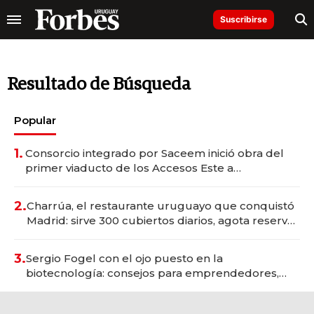
Suscribirse
Resultado de Búsqueda
Popular
1.
Consorcio integrado por Saceem inició obra del
primer viaducto de los Accesos Este a
Montevideo; inversión total asciende a US$ 54
millones
2.
Charrúa, el restaurante uruguayo que conquistó
Madrid: sirve 300 cubiertos diarios, agota reservas
con un mes de anticipación y prepara apertura
3.
Sergio Fogel con el ojo puesto en la
biotecnología: consejos para emprendedores,
oportunidades de inversión y el rol de la IA