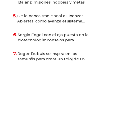
Balanz: misiones, hobbies y metas
para este año
5.
De la banca tradicional a Finanzas
Abiertas: cómo avanza el sistema
financiero uruguayo
6.
Sergio Fogel con el ojo puesto en la
biotecnología: consejos para
emprendedores, oportunidades de
inversión y el rol de la IA
7.
Roger Dubuis se inspira en los
samuráis para crear un reloj de US$
384.000