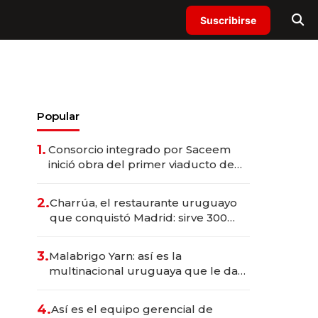
Suscribirse
Popular
1.
Consorcio integrado por Saceem
inició obra del primer viaducto de
los Accesos Este a Montevideo;
inversión total asciende a US$ 54
2.
Charrúa, el restaurante uruguayo
millones
que conquistó Madrid: sirve 300
cubiertos diarios, agota reservas
con un mes de anticipación y
3.
Malabrigo Yarn: así es la
prepara apertura
multinacional uruguaya que le da
de tejer al mundo
4.
Así es el equipo gerencial de