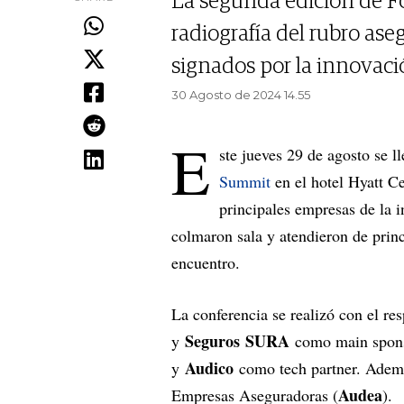
La segunda edición de F
radiografía del rubro as
signados por la innovació
30 Agosto de 2024 14.55
E
ste jueves 29 de agosto se l
Summit
en el hotel Hyatt Ce
principales empresas de la i
colmaron sala y atendieron de princi
encuentro.
La conferencia se realizó con el re
Seguros
SURA
y
como main spon
Audico
y
como tech partner. Ademá
Audea
Empresas Aseguradoras (
).