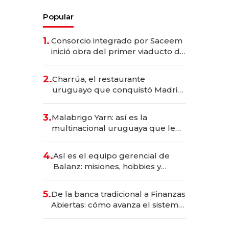
Popular
1.
Consorcio integrado por Saceem
inició obra del primer viaducto de
los Accesos Este a Montevideo;
inversión total asciende a US$ 54
2.
Charrúa, el restaurante
millones
uruguayo que conquistó Madrid:
sirve 300 cubiertos diarios, agota
reservas con un mes de
3.
Malabrigo Yarn: así es la
anticipación y prepara apertura
multinacional uruguaya que le
da de tejer al mundo
4.
Así es el equipo gerencial de
Balanz: misiones, hobbies y
metas para este año
5.
De la banca tradicional a Finanzas
Abiertas: cómo avanza el sistema
financiero uruguayo