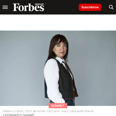
Suscribirse
SUMMIT
Milena Guillot, CEO de Amén McCann. Foto: Leonardo Mainé.
LEONARDO MAINÉ.