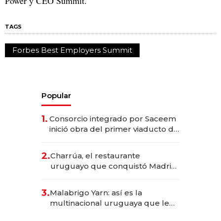
Power y CEO Summit.
TAGS
Forbes Best Employers Summit
Popular
1.
Consorcio integrado por Saceem
inició obra del primer viaducto de
los Accesos Este a Montevideo;
inversión total asciende a US$ 54
2.
Charrúa, el restaurante
millones
uruguayo que conquistó Madrid:
sirve 300 cubiertos diarios, agota
reservas con un mes de
3.
Malabrigo Yarn: así es la
anticipación y prepara apertura
multinacional uruguaya que le
da de tejer al mundo