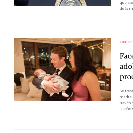
que sus
de la m
LIFEST
Fac
adol
pro
Se trat
madre e
través
la info