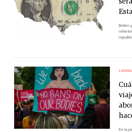
será
Est
Biden y
referén
republi
LIDER
Cuá
via
abo
hac
En la j