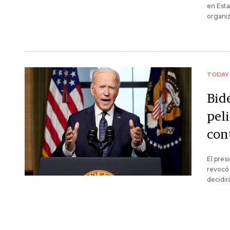
en Esta
organiz
TODAY
Bid
peli
cont
El pres
revocó 
decidir