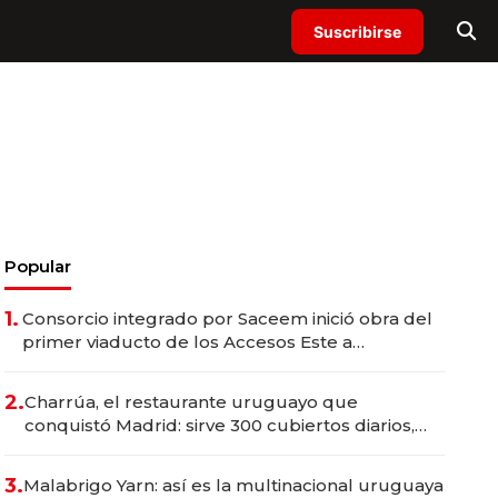
Suscribirse
Popular
1.
Consorcio integrado por Saceem inició obra del
primer viaducto de los Accesos Este a
Montevideo; inversión total asciende a US$ 54
millones
2.
Charrúa, el restaurante uruguayo que
conquistó Madrid: sirve 300 cubiertos diarios,
agota reservas con un mes de anticipación y
prepara apertura
3.
Malabrigo Yarn: así es la multinacional uruguaya