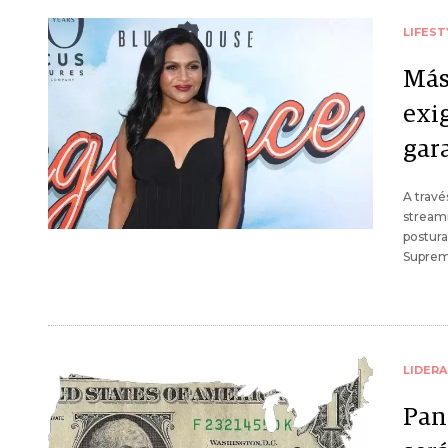
LIFEST
Más
exi
gar
A travé
streami
postura
Suprema
LIDER
Pan