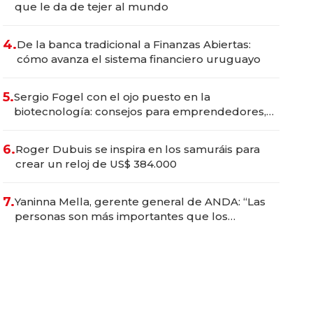
que le da de tejer al mundo
4.
De la banca tradicional a Finanzas Abiertas:
cómo avanza el sistema financiero uruguayo
5.
Sergio Fogel con el ojo puesto en la
biotecnología: consejos para emprendedores,
oportunidades de inversión y el rol de la IA
6.
Roger Dubuis se inspira en los samuráis para
crear un reloj de US$ 384.000
7.
Yaninna Mella, gerente general de ANDA: “Las
personas son más importantes que los
problemas”