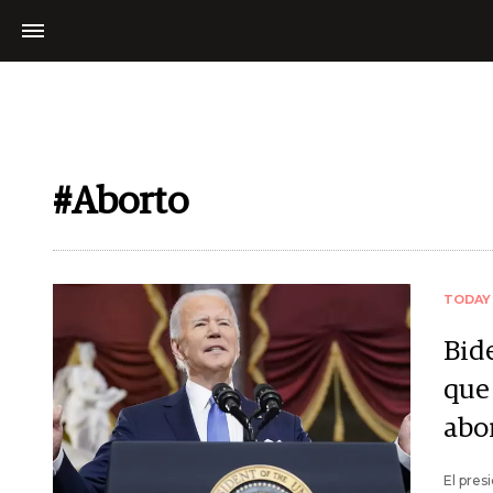
#Aborto
TODAY
Bide
que
abo
El pres