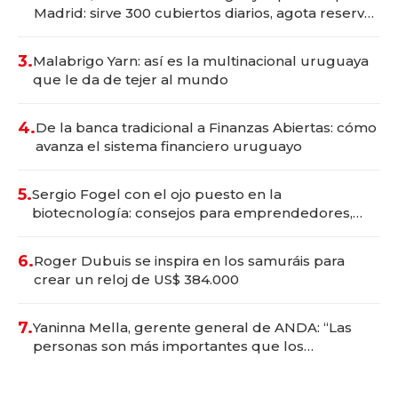
Madrid: sirve 300 cubiertos diarios, agota reservas
con un mes de anticipación y prepara apertura
3.
Malabrigo Yarn: así es la multinacional uruguaya
que le da de tejer al mundo
4.
De la banca tradicional a Finanzas Abiertas: cómo
avanza el sistema financiero uruguayo
5.
Sergio Fogel con el ojo puesto en la
biotecnología: consejos para emprendedores,
oportunidades de inversión y el rol de la IA
6.
Roger Dubuis se inspira en los samuráis para
crear un reloj de US$ 384.000
7.
Yaninna Mella, gerente general de ANDA: “Las
personas son más importantes que los
problemas”