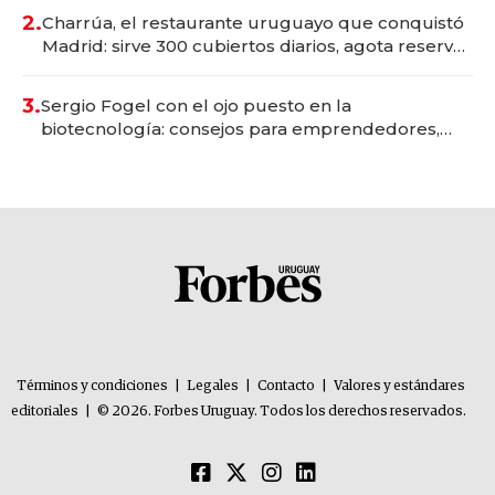
millones
2.
Charrúa, el restaurante uruguayo que conquistó
Madrid: sirve 300 cubiertos diarios, agota reservas
con un mes de anticipación y prepara apertura
3.
Sergio Fogel con el ojo puesto en la
biotecnología: consejos para emprendedores,
oportunidades de inversión y el rol de la IA
Términos y condiciones
|
Legales
|
Contacto
|
Valores y estándares
editoriales
|
© 2026. Forbes Uruguay. Todos los derechos reservados.