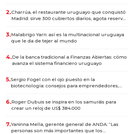
Montevideo; inversión total asciende a US$ 54
millones
2.
Charrúa, el restaurante uruguayo que conquistó
Madrid: sirve 300 cubiertos diarios, agota reservas
con un mes de anticipación y prepara apertura
3.
Malabrigo Yarn: así es la multinacional uruguaya
que le da de tejer al mundo
4.
De la banca tradicional a Finanzas Abiertas: cómo
avanza el sistema financiero uruguayo
5.
Sergio Fogel con el ojo puesto en la
biotecnología: consejos para emprendedores,
oportunidades de inversión y el rol de la IA
6.
Roger Dubuis se inspira en los samuráis para
crear un reloj de US$ 384.000
7.
Yaninna Mella, gerente general de ANDA: “Las
personas son más importantes que los