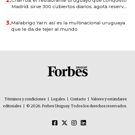
2.
Charrúa, el restaurante uruguayo que conquistó
Madrid: sirve 300 cubiertos diarios, agota reservas
con un mes de anticipación y prepara apertura
3.
Malabrigo Yarn: así es la multinacional uruguaya
que le da de tejer al mundo
Términos y condiciones
|
Legales
|
Contacto
|
Valores y estándares
editoriales
|
© 2026. Forbes Uruguay. Todos los derechos reservados.