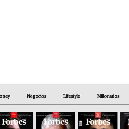
oney
Negocios
Lifestyle
Millonarios