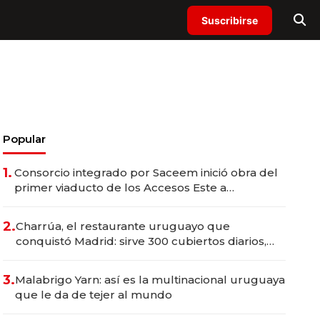
Suscribirse
Popular
1.
Consorcio integrado por Saceem inició obra del
primer viaducto de los Accesos Este a
Montevideo; inversión total asciende a US$ 54
millones
2.
Charrúa, el restaurante uruguayo que
conquistó Madrid: sirve 300 cubiertos diarios,
agota reservas con un mes de anticipación y
prepara apertura
3.
Malabrigo Yarn: así es la multinacional uruguaya
que le da de tejer al mundo