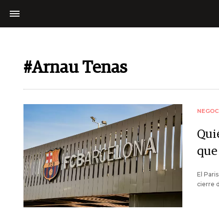
#Arnau Tenas
NEGOC
Quié
que
El Pari
cierre 