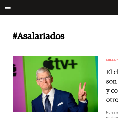
#Asalariados
MILLO
El 
son
y c
otr
No es n
multimi