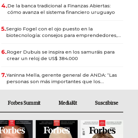
4.
De la banca tradicional a Finanzas Abiertas:
cómo avanza el sistema financiero uruguayo
5.
Sergio Fogel con el ojo puesto en la
biotecnología: consejos para emprendedores,
oportunidades de inversión y el rol de la IA
6.
Roger Dubuis se inspira en los samuráis para
crear un reloj de US$ 384.000
7.
Yaninna Mella, gerente general de ANDA: “Las
personas son más importantes que los
problemas”
Forbes Summit
MediaKit
Suscribirse