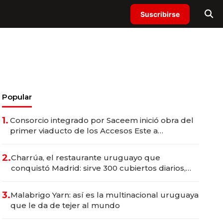
Suscribirse
Popular
1.
Consorcio integrado por Saceem inició obra del
primer viaducto de los Accesos Este a
Montevideo; inversión total asciende a US$ 54
millones
2.
Charrúa, el restaurante uruguayo que
conquistó Madrid: sirve 300 cubiertos diarios,
agota reservas con un mes de anticipación y
prepara apertura
3.
Malabrigo Yarn: así es la multinacional uruguaya
que le da de tejer al mundo