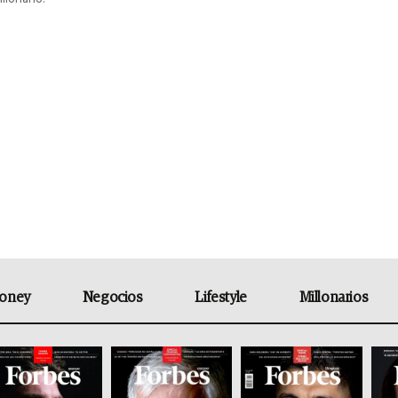
oney
Negocios
Lifestyle
Millonarios