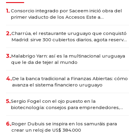
1.
Consorcio integrado por Saceem inició obra del
primer viaducto de los Accesos Este a
Montevideo; inversión total asciende a US$ 54
millones
2.
Charrúa, el restaurante uruguayo que conquistó
Madrid: sirve 300 cubiertos diarios, agota reservas
con un mes de anticipación y prepara apertura
3.
Malabrigo Yarn: así es la multinacional uruguaya
que le da de tejer al mundo
4.
De la banca tradicional a Finanzas Abiertas: cómo
avanza el sistema financiero uruguayo
5.
Sergio Fogel con el ojo puesto en la
biotecnología: consejos para emprendedores,
oportunidades de inversión y el rol de la IA
6.
Roger Dubuis se inspira en los samuráis para
crear un reloj de US$ 384.000