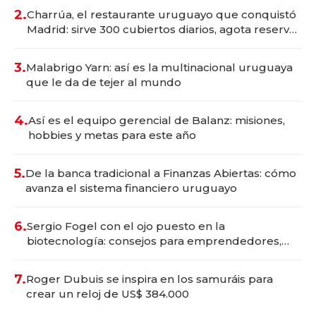
millones
2.
Charrúa, el restaurante uruguayo que conquistó
Madrid: sirve 300 cubiertos diarios, agota reservas
con un mes de anticipación y prepara apertura
3.
Malabrigo Yarn: así es la multinacional uruguaya
que le da de tejer al mundo
4.
Así es el equipo gerencial de Balanz: misiones,
hobbies y metas para este año
5.
De la banca tradicional a Finanzas Abiertas: cómo
avanza el sistema financiero uruguayo
6.
Sergio Fogel con el ojo puesto en la
biotecnología: consejos para emprendedores,
oportunidades de inversión y el rol de la IA
7.
Roger Dubuis se inspira en los samuráis para
crear un reloj de US$ 384.000