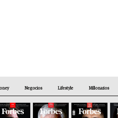
oney
Negocios
Lifestyle
Millonarios