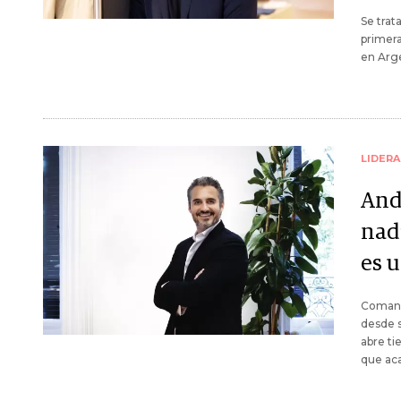
Se trat
primera
en Arge
LIDER
And
nad
es 
Comandó
desde s
abre ti
que aca