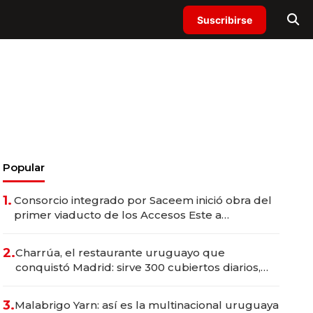
Suscribirse
Popular
1.
Consorcio integrado por Saceem inició obra del
primer viaducto de los Accesos Este a
Montevideo; inversión total asciende a US$ 54
millones
2.
Charrúa, el restaurante uruguayo que
conquistó Madrid: sirve 300 cubiertos diarios,
agota reservas con un mes de anticipación y
prepara apertura
3.
Malabrigo Yarn: así es la multinacional uruguaya