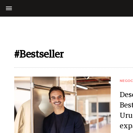
#Bestseller
NEGOC
Des
Best
Uru
exp