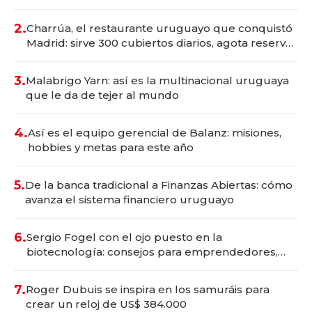
Montevideo; inversión total asciende a US$ 54
millones
2.
Charrúa, el restaurante uruguayo que conquistó
Madrid: sirve 300 cubiertos diarios, agota reservas
con un mes de anticipación y prepara apertura
3.
Malabrigo Yarn: así es la multinacional uruguaya
que le da de tejer al mundo
4.
Así es el equipo gerencial de Balanz: misiones,
hobbies y metas para este año
5.
De la banca tradicional a Finanzas Abiertas: cómo
avanza el sistema financiero uruguayo
6.
Sergio Fogel con el ojo puesto en la
biotecnología: consejos para emprendedores,
oportunidades de inversión y el rol de la IA
7.
Roger Dubuis se inspira en los samuráis para
crear un reloj de US$ 384.000