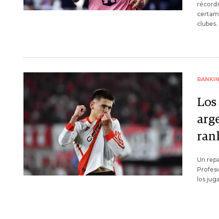
récords
certame
clubes.
RANKI
Los
arge
ran
Un repa
Profesi
los jug