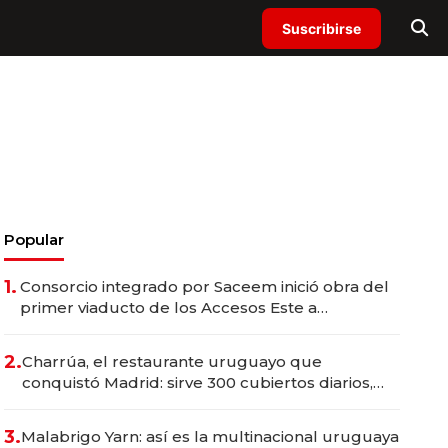
Suscribirse
Popular
1.
Consorcio integrado por Saceem inició obra del
primer viaducto de los Accesos Este a
Montevideo; inversión total asciende a US$ 54
millones
2.
Charrúa, el restaurante uruguayo que
conquistó Madrid: sirve 300 cubiertos diarios,
agota reservas con un mes de anticipación y
prepara apertura
3.
Malabrigo Yarn: así es la multinacional uruguaya