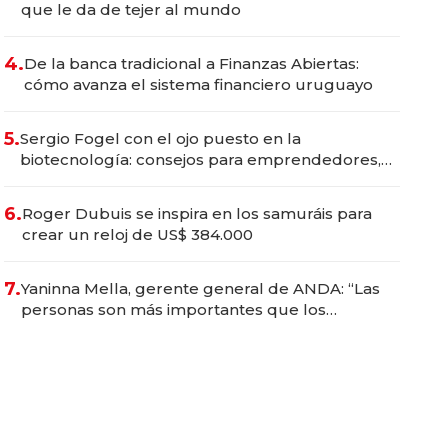
que le da de tejer al mundo
4.
De la banca tradicional a Finanzas Abiertas:
cómo avanza el sistema financiero uruguayo
5.
Sergio Fogel con el ojo puesto en la
biotecnología: consejos para emprendedores,
oportunidades de inversión y el rol de la IA
6.
Roger Dubuis se inspira en los samuráis para
crear un reloj de US$ 384.000
7.
Yaninna Mella, gerente general de ANDA: “Las
personas son más importantes que los
problemas”