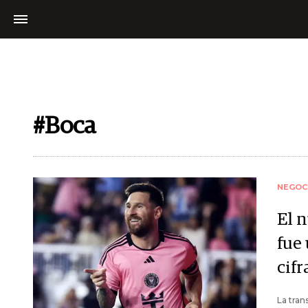
#Boca
NEGOC
El 
fue 
cif
La tran