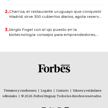
Montevideo; inversión total asciende a US$ 54
millones
2.
Charrúa, el restaurante uruguayo que conquistó
Madrid: sirve 300 cubiertos diarios, agota reservas
con un mes de anticipación y prepara apertura
3.
Sergio Fogel con el ojo puesto en la
biotecnología: consejos para emprendedores,
oportunidades de inversión y el rol de la IA
Términos y condiciones
|
Legales
|
Contacto
|
Valores y estándares
editoriales
|
© 2026. Forbes Uruguay. Todos los derechos reservados.