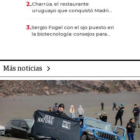
inversión total asciende a US$ 54
2.
Charrúa, el restaurante
millones
uruguayo que conquistó Madrid:
sirve 300 cubiertos diarios, agota
reservas con un mes de
3.
Sergio Fogel con el ojo puesto en
anticipación y prepara apertura
la biotecnología: consejos para
emprendedores, oportunidades
de inversión y el rol de la IA
Más noticias