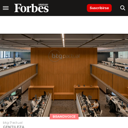
Suscribirse
BRANDVOICE
btg Pactual
GENTILEZA