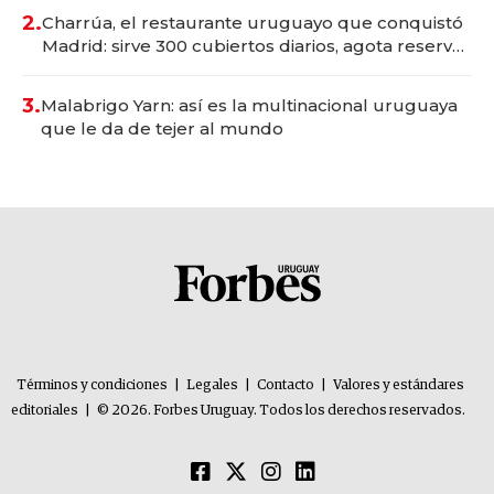
millones
2.
Charrúa, el restaurante uruguayo que conquistó
Madrid: sirve 300 cubiertos diarios, agota reservas
con un mes de anticipación y prepara apertura
3.
Malabrigo Yarn: así es la multinacional uruguaya
que le da de tejer al mundo
Términos y condiciones
|
Legales
|
Contacto
|
Valores y estándares
editoriales
|
© 2026. Forbes Uruguay. Todos los derechos reservados.