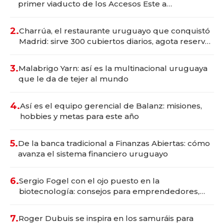
primer viaducto de los Accesos Este a
Montevideo; inversión total asciende a US$ 54
millones
2.
Charrúa, el restaurante uruguayo que conquistó
Madrid: sirve 300 cubiertos diarios, agota reservas
con un mes de anticipación y prepara apertura
3.
Malabrigo Yarn: así es la multinacional uruguaya
que le da de tejer al mundo
4.
Así es el equipo gerencial de Balanz: misiones,
hobbies y metas para este año
5.
De la banca tradicional a Finanzas Abiertas: cómo
avanza el sistema financiero uruguayo
6.
Sergio Fogel con el ojo puesto en la
biotecnología: consejos para emprendedores,
oportunidades de inversión y el rol de la IA
7.
Roger Dubuis se inspira en los samuráis para