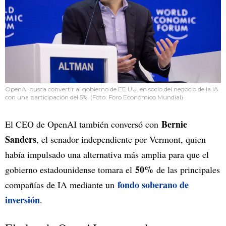
OpenAI busca convertir al gobierno de EE.UU. en socio del negocio de la IA
con una participación del 5%. (Foto: Foro Económico Mundial)
Bernie
El CEO de OpenAI también conversó con
Sanders
, el senador independiente por Vermont, quien
había impulsado una alternativa más amplia para que el
50%
gobierno estadounidense tomara el
de las principales
fondo soberano de
compañías de IA mediante un
inversión
.