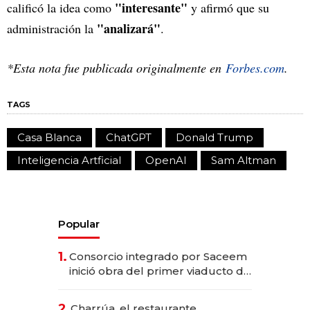
"interesante"
calificó la idea como
y afirmó que su
"analizará"
administración la
.
*Esta nota fue publicada originalmente en
Forbes.com
.
TAGS
Casa Blanca
ChatGPT
Donald Trump
Inteligencia Artficial
OpenAI
Sam Altman
Popular
1.
Consorcio integrado por Saceem
inició obra del primer viaducto de
los Accesos Este a Montevideo;
inversión total asciende a US$ 54
2.
Charrúa, el restaurante