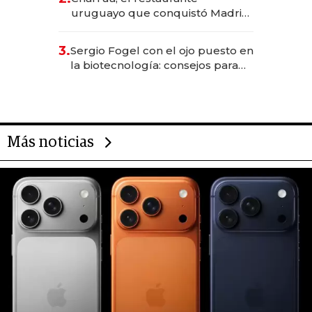
millones
uruguayo que conquistó Madrid:
sirve 300 cubiertos diarios, agota
reservas con un mes de
3.
Sergio Fogel con el ojo puesto en
anticipación y prepara apertura
la biotecnología: consejos para
emprendedores, oportunidades
de inversión y el rol de la IA
Más noticias