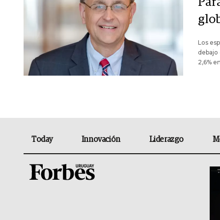
Par
glob
Los esp
debajo 
2,6% e
Today
Innovación
Liderazgo
M