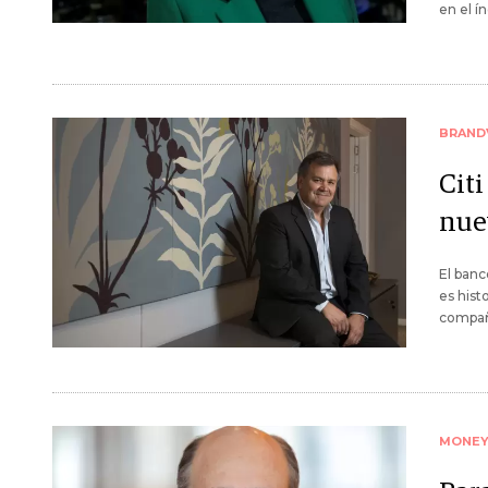
en el í
BRAND
Cit
nue
El banc
es hist
compañí
MONE