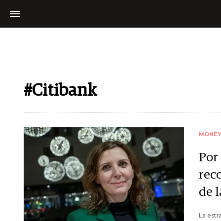
#Citibank
MONE
Por 
rec
de l
La estr