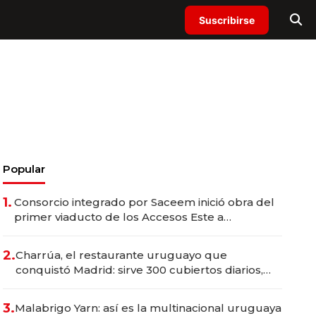
Suscribirse
Popular
1.
Consorcio integrado por Saceem inició obra del
primer viaducto de los Accesos Este a
Montevideo; inversión total asciende a US$ 54
millones
2.
Charrúa, el restaurante uruguayo que
conquistó Madrid: sirve 300 cubiertos diarios,
agota reservas con un mes de anticipación y
prepara apertura
3.
Malabrigo Yarn: así es la multinacional uruguaya