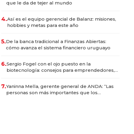
que le da de tejer al mundo
4.
Así es el equipo gerencial de Balanz: misiones,
hobbies y metas para este año
5.
De la banca tradicional a Finanzas Abiertas:
cómo avanza el sistema financiero uruguayo
6.
Sergio Fogel con el ojo puesto en la
biotecnología: consejos para emprendedores,
oportunidades de inversión y el rol de la IA
7.
Yaninna Mella, gerente general de ANDA: “Las
personas son más importantes que los
problemas”