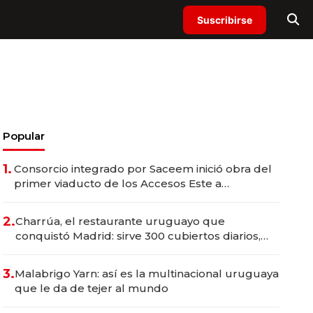
Suscribirse
Popular
1.
Consorcio integrado por Saceem inició obra del
primer viaducto de los Accesos Este a
Montevideo; inversión total asciende a US$ 54
millones
2.
Charrúa, el restaurante uruguayo que
conquistó Madrid: sirve 300 cubiertos diarios,
agota reservas con un mes de anticipación y
prepara apertura
3.
Malabrigo Yarn: así es la multinacional uruguaya
que le da de tejer al mundo