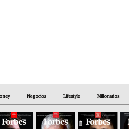
oney
Negocios
Lifestyle
Millonarios