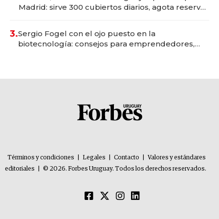
Madrid: sirve 300 cubiertos diarios, agota reservas
con un mes de anticipación y prepara apertura
3.
Sergio Fogel con el ojo puesto en la
biotecnología: consejos para emprendedores,
oportunidades de inversión y el rol de la IA
Términos y condiciones
|
Legales
|
Contacto
|
Valores y estándares
editoriales
|
© 2026. Forbes Uruguay. Todos los derechos reservados.