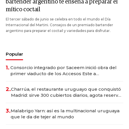
bartender argentino te enseña a preparar el
mítico coctail
El tercer sábado de junio se celebra en todo el mundo el Día
Internacional del Martini. Consejos de un premiado bartender
argentino para preparar el coctail y variedades para disfrutar.
Popular
1.
Consorcio integrado por Saceem inició obra del
primer viaducto de los Accesos Este a
Montevideo; inversión total asciende a US$ 54
millones
2.
Charrúa, el restaurante uruguayo que conquistó
Madrid: sirve 300 cubiertos diarios, agota reservas
con un mes de anticipación y prepara apertura
3.
Malabrigo Yarn: así es la multinacional uruguaya
que le da de tejer al mundo