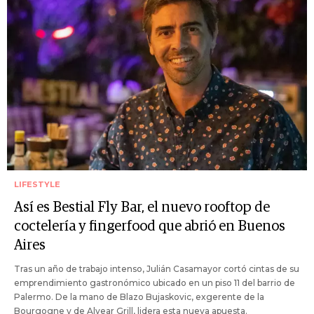
LIFESTYLE
Así es Bestial Fly Bar, el nuevo rooftop de
coctelería y fingerfood que abrió en Buenos
Aires
Tras un año de trabajo intenso, Julián Casamayor cortó cintas de su
emprendimiento gastronómico ubicado en un piso 11 del barrio de
Palermo. De la mano de Blazo Bujaskovic, exgerente de la
Bourgogne y de Alvear Grill, lidera esta nueva apuesta.